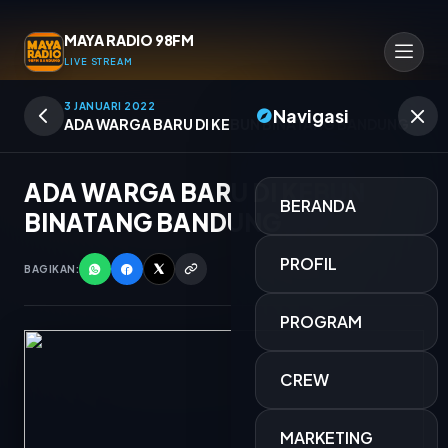
MAYA RADIO 98FM
LIVE STREAM
3 JANUARI 2022
Navigasi
ADA WARGA BARU DI KEBUN BINATANG BANDUNG
ADA WARGA BARU DI KEBUN
BERANDA
BINATANG BANDUNG
PROFIL
BAGIKAN:
PROGRAM
CREW
Memutar Musik
MARKETING
Auto DJ