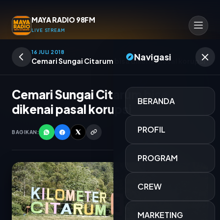
MAYA RADIO 98FM
LIVE STREAM
16 JULI 2018
Navigasi
Cemari Sungai Citarum bisa dikenai pasal korupsi
Cemari Sungai Citarum bisa
BERANDA
dikenai pasal korupsi
PROFIL
BAGIKAN:
PROGRAM
CREW
MIX LAGU
MARKETING
OPERATOR