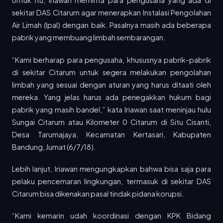
Untuk itu, Iriawan meminta para pengusaha yang ada di
Menyambut Idulfitri 1447 Hijriah, PT Dirgantara
sekitar DAS Citarum agar menerapkan Instalasi Pengolahan
Indonesia (PTDI) menyalurkan ratusan...
Air Limah (Ipal) dengan baik. Pasalnya masih ada beberapa
pabrik yang membuang limbah sembarangan.
15 MAR 2026
Rp6,9 Miliar Kompensasi Cair, 3.000 Sopir Angkot–Becak di Jabar Diliburkan Saat Mudik
Pemerintah Provinsi Jawa Barat mulai mencairkan
“Kami berharap para pengusaha, khususnya pabrik-pabrik
dana kompensasi bagi ribuan...
di sekitar Citarum untuk segera melakukan pengolahan
limbah yang sesuai dengan aturan yang harus ditaati oleh
15 MAR 2026
mereka. Yang jelas harus ada penegakkan hukum bagi
60 Ribu Penumpang Gunakan KA di Awal Posko Lebaran Daop 2 Bandung
PT Kereta Api Indonesia (Persero) Daerah Operasi 2
pabrik yang masih bandel,” kata Iriawan saat meninjau hulu
Bandung mencatat...
Sungai Citarum atau Kilometer 0 Citarum di Situ Cisanti,
Desa Tarumajaya, Kecamatan Kertasari, Kabupaten
19 JAN 2026
Bandung, Jumat (6/7/18).
Tim Dosen dan Mahasiswa Informatika Digitalisasi SMA Medina Bandung melalui Website Profil Sekolah
Dalam upaya mendukung transformasi digital di
sektor pendidikan, tim dari...
Lebih lanjut, Iriawan mengungkapkan bahwa bisa saja para
pelaku pencemaran lingkungan, termasuk di sekitar DAS
03 JUN 2025
Citarum bisa dikenakan pasal tindak pidana korupsi.
Mahasiswa Universitas Telkom Laksanakan Pengabdian Masyarakat Bersama Familia Kreativa
Mahasiswa Fakultas Informatika, Universitas Telkom,
“Kami kemarin udah koordinasi dengan KPK Bidang
kembali menunjukkan komitmennya dalam