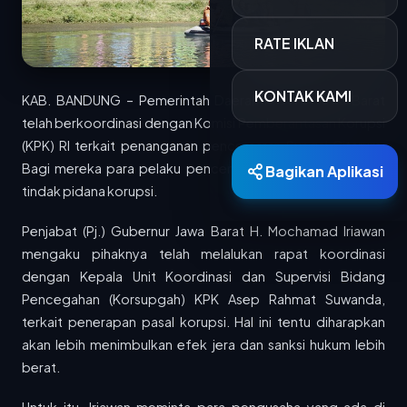
RATE IKLAN
KONTAK KAMI
KAB. BANDUNG – Pemerintah Daerah Provinsi Jawa Barat
telah berkoordinasi dengan Komisi Pemberantasan Korupsi
(KPK) RI terkait penanganan pencemaran Sungai Citarum.
Bagi mereka para pelaku pencemaran bisa terkena pasal
Bagikan Aplikasi
tindak pidana korupsi.
Penjabat (Pj.) Gubernur Jawa Barat H. Mochamad Iriawan
Berita Terkini
mengaku pihaknya telah melalukan rapat koordinasi
dengan Kepala Unit Koordinasi dan Supervisi Bidang
15 MAR 2026
Pencegahan (Korsupgah) KPK Asep Rahmat Suwanda,
700 Personel Dishub Kota Bandung Diterjunkan, Bantu Lancar dan Amankan Arus Mudik
terkait penerapan pasal korupsi. Hal ini tentu diharapkan
Dinas Perhubungan (Dishub) Kota Bandung
akan lebih menimbulkan efek jera dan sanksi hukum lebih
menyiapkan 701 personel untuk mengamankan...
berat.
15 MAR 2026
PTDI Salurkan 880 Paket Sembako Lewat TJSL Ramadan