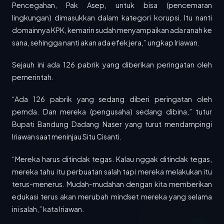
memberdayakan...
Pencegahan, Pak Asep, untuk bisa (pencemaran
lingkungan) dimasukkan dalam kategori korupsi. Itu nanti
01 JUN 2025
PROMO JUMBO CASH BACK DEPSTORE Summarecon Mall Bandung
domainnya KPK, kemarin sudah menyampaikan ada ranah ke
98 MAYA FM adalah stasiun radio yang menawarkan
sana, sehingga nanti akan ada efek jera,” ungkap Iriawan.
sesuatu yang...
Sejauh ini ada 126 pabrik yang diberikan peringatan oleh
27 MEI 2025
Kolaborasi APINDO Jabar dan Forkopimda Garut Wujudkan Iklim Usaha Bebas Premanisme
pemerintah.
Garut (BRS) – Ketua DPP APINDO Jawa Barat, Ning
Wahyu,...
“Ada 126 pabrik yang sedang diberi peringatan oleh
pemda. Dan mereka (pengusaha) sedang dibina,” tutur
26 MEI 2025
Bupati Bandung Dadang Naser yang turut mendampingi
Menenun Masa Depan Energi Lewat Jejak Digital: SEI dan Tiga Penghargaan Dalam Seminggu
Iriawan saat meninjau Situ Cisanti.
Bandung (BRS) – Dalam lanskap energi yang terus
berubah, digitalisasi...
“Mereka harus ditindak tegas. Kalau nggak ditindak tegas,
25 MEI 2025
mereka tahu itu perbuatan salah tapi mereka melakukan itu
Perangi Minol Ilegal, Pemkot Bandung Bentuk Satgas Khusus
terus-menerus. Mudah-mudahan dengan kita memberikan
Bandung (BRS) – Pemerintah Kota Bandung akan
segera membentuk Satuan...
edukasi terus akan merubah mindset mereka yang selama
ini salah,” kata Iriawan.