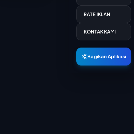
RATE IKLAN
KONTAK KAMI
Bagikan Aplikasi
Berita Terkini
15 MAR 2026
700 Personel Dishub Kota Bandung Diterjunkan, Bantu Lancar dan Amankan Arus Mudik
Dinas Perhubungan (Dishub) Kota Bandung
menyiapkan 701 personel untuk mengamankan...
15 MAR 2026
PTDI Salurkan 880 Paket Sembako Lewat TJSL Ramadan