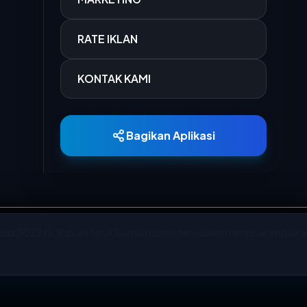
15 MAR 2026
RATE IKLAN
Pemerintah Pro
dana kompensas
KONTAK KAMI
15 MAR 2026
PT Kereta Api 
Bandung menca
Bagikan Aplikasi
19 JAN 2026
Dalam upaya m
sektor pendidik
pada 2022 ini, Rumah Amal Salman konsisten dalam menebar kebaika
03 JUN 2025
Mahasiswa Faku
n’ dan itu pulalah yang menjadi tema kami di hari jadi yang ke-15.
kembali menu
pihak, bukan saja rumah amal salman sebagai lembaga amil zakat, te
memberdayaka