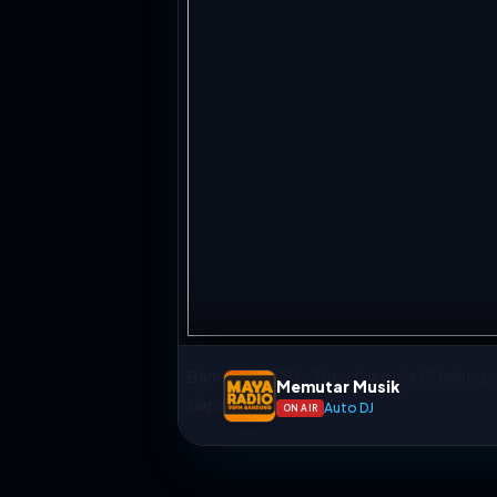
Bandung (BRS) – Tepat berusia 15 tahun 
Memutar Musik
siapa pun.
Auto DJ
ON AIR
“Kami ingin mewujudkan ‘Ekosistem Kebaika
Jadwal Siaran
Ekosistem itu harus dibangun oleh semua 