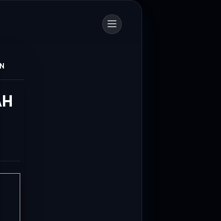
AN
AH
700 Personel Dishub Kota Bandung Diterjunkan, Bantu Lancar dan Amankan Arus Mudik
ngan (Dishub) Kota Bandung
1 personel untuk mengamankan...
PTDI Salurkan 880 Paket Sembako Lewat TJSL Ramadan
itri 1447 Hijriah, PT Dirgantara
I) menyalurkan ratusan...