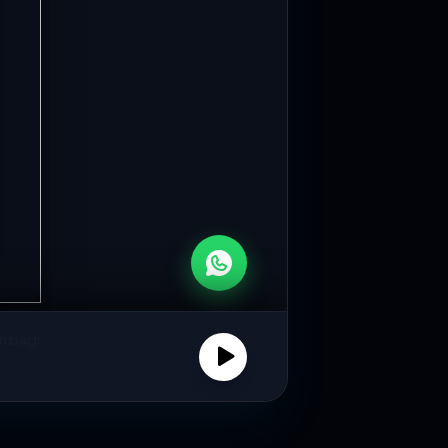
Rp6,9 Miliar Kompensasi Cair, 3.000 Sopir Angkot–Becak di Jabar Diliburkan Saat Mudik
vinsi Jawa Barat mulai mencairkan
i bagi ribuan...
60 Ribu Penumpang Gunakan KA di Awal Posko Lebaran Daop 2 Bandung
Indonesia (Persero) Daerah Operasi 2
tat...
Tim Dosen dan Mahasiswa Informatika Digitalisasi SMA Medina Bandung melalui Website Profil Sekolah
endukung transformasi digital di
an, tim dari...
n bagi
Mahasiswa Universitas Telkom Laksanakan Pengabdian Masyarakat Bersama Familia Kreativa
ltas Informatika, Universitas Telkom,
njukkan komitmennya dalam
02:02 WIB
tapi
n...