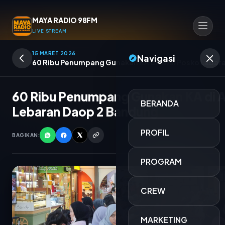
MAYA RADIO 98FM
LIVE STREAM
15 MARET 2026
Navigasi
60 Ribu Penumpang Gunakan KA di Awal Posko Lebar
60 Ribu Penumpang Gunakan KA di 
BERANDA
Lebaran Daop 2 Bandung
PROFIL
BAGIKAN:
PROGRAM
CREW
TITIAN KENANGAN
MARKETING
FITRI FEBRIANTI