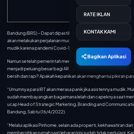
RATE IKLAN
KONTAK KAMI
Bandung (BRS) – Dapat dipastikan pada Lebaran tahun ini, keb
akan melakukan perjalanan mudik. Apalagi sudah dua tahun bela
mudik karena pandemi Covid-19.
Bagikan Aplikasi
Namun setelah pemerintah membuka peluang diperbolehkannya 
menjadi peluang besar bagi ART untuk mudik. Lalu bagaimana d
bersih dan rapi? Apakah kepanikan akan menghantui pikiran par
Berita Terkini
“Umumnya para IRT akan merasa panik jika asistennya mudik. M
sudah membayangkan bagaimana lelah dan capeknya saat membe
15 MAR 2026
700 Personel Dishub Kota Bandung Diterjunkan, Bantu Lancar dan Amankan Arus Mudik
ucap Head of Strategic Marketing, Branding and Communicatio
Dinas Perhubungan (Dishub) Kota Bandung
Bandung, Sabtu (16/4/2022).
menyiapkan 701 personel untuk mengamankan...
“Melalui aplikasi Pinhome, selain ada properti, kekhawatiran 
15 MAR 2026
membersihkan rumah saat lebaran kini sudah tidak perlu lagi. 
PTDI Salurkan 880 Paket Sembako Lewat TJSL Ramadan