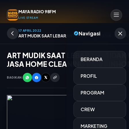
MAYA RADIO 98FM
LIVE STREAM
17 APRIL 2022
Navigasi
ART MUDIK SAAT LEBARAN? TIDAK USAH PANIK. ADA J
ART MUDIK SAAT LEBARAN? TIDAK 
BERANDA
JASA HOME CLEANING DARI PINH
PROFIL
BAGIKAN:
PROGRAM
CREW
DANGSUT ASYIK
MARKETING
MELLY JAMIL