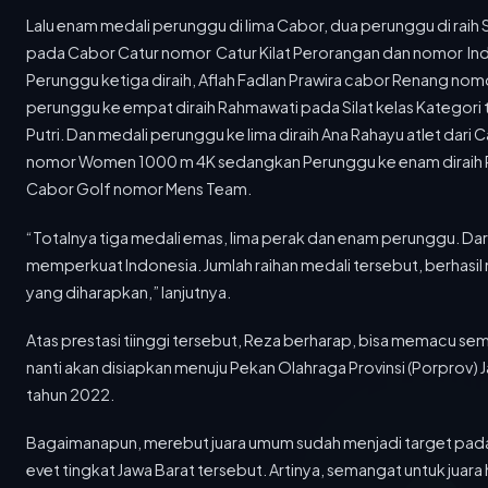
memberdayakan...
Lalu enam medali perunggu di lima Cabor, dua perunggu di rai
01 JUN 2025
pada Cabor Catur nomor Catur Kilat Perorangan dan nomor Indi
PROMO JUMBO CASH BACK DEPSTORE Summarecon Mall Bandung
98 MAYA FM adalah stasiun radio yang menawarkan
Perunggu ketiga diraih, Aflah Fadlan Prawira cabor Renang no
sesuatu yang...
perunggu ke empat diraih Rahmawati pada Silat kelas Kategori 
Putri. Dan medali perunggu ke lima diraih Ana Rahayu atlet dari
27 MEI 2025
nomor Women 1000 m 4K sedangkan Perunggu ke enam diraih 
Kolaborasi APINDO Jabar dan Forkopimda Garut Wujudkan Iklim Usaha Bebas Premanisme
Garut (BRS) – Ketua DPP APINDO Jawa Barat, Ning
Cabor Golf nomor Mens Team.
Wahyu,...
“Totalnya tiga medali emas, lima perak dan enam perunggu. Dari 
26 MEI 2025
memperkuat Indonesia. Jumlah raihan medali tersebut, berhasil
Menenun Masa Depan Energi Lewat Jejak Digital: SEI dan Tiga Penghargaan Dalam Seminggu
yang diharapkan,” lanjutnya.
Bandung (BRS) – Dalam lanskap energi yang terus
berubah, digitalisasi...
Atas prestasi tiinggi tersebut, Reza berharap, bisa memacu se
nanti akan disiapkan menuju Pekan Olahraga Provinsi (Porprov) J
25 MEI 2025
Perangi Minol Ilegal, Pemkot Bandung Bentuk Satgas Khusus
tahun 2022.
Bandung (BRS) – Pemerintah Kota Bandung akan
segera membentuk Satuan...
Bagaimanapun, merebut juara umum sudah menjadi target pada
evet tingkat Jawa Barat tersebut. Artinya, semangat untuk juara 