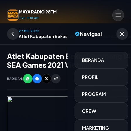
MAYA RADIO 98FM
LIVE STREAM
27 MEI 2022
Navigasi
Atlet Kabupaten Bekasi Sumbang 14 Medali di SEA G
Atlet Kabupaten Bekasi Sumbang 14 
BERANDA
SEA Games 2021 Vietnam
PROFIL
BAGIKAN:
PROGRAM
CREW
TERMINAL MUSIK MAYA
MARKETING
OPERATOR