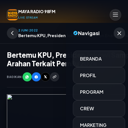
MAYA RADIO 98FM
LIVE STREAM
2 JUNI 2022
Navigasi
Bertemu KPU, Presiden Jokowi Sampaikan Enam Araha
Bertemu KPU, Presiden Jokowi Sam
BERANDA
Arahan Terkait Pemilu 2024
PROFIL
BAGIKAN:
PROGRAM
CREW
MIX LAGU MALAM
MARKETING
OPERATOR