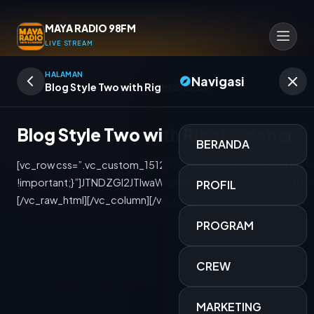
MAYA RADIO 98FM
LIVE STREAM
HALAMAN
Navigasi
Blog Style Two with Right Sidebar
Blog Style Two with Right Sidebar
BERANDA
[vc_row css=”.vc_custom_1512019593480{margin-top: 0px !important;margin-bottom: 0px !important;padding-top: 0px !important;padding-bottom: 0px !important;}”][vc_column css=”.vc_custom_1514616358895{margin-top: 0px !important;margin-bottom: 0px !important;padding-top: 0px !important;padding-bottom: 0px !important;}”][vc_raw_html css=”.vc_custom_1522475912878{margin-top: 0px !important;margin-bottom: 0px !important;padding-top: 0px !important;padding-bottom: 0px !important;}”]JTNDZGl2JTIwaWQlM0QlMjJjb250ZW50JTIyJTIwY2xhc3MlM0QlMjJzaXRlLWNvbnRlbnQlMjIlM0UlM0NkaXYlMjBpZCUzRCUyMnByaW1hcnklMjIlMjBjbGFzcyUzRCUyMmNvbnRlbnQtYXJlYSUyMiUzRSUzQ21haW4lMjBpZCUzRCUyMm1haW4lMjIlMjBjbGFzcyUzRCUyMnNpdGUtbWFpbiUyMHBvc3QtMjA2MyUyMHBvc3QlMjB0eXBlLXBvc3QlMjBzdGF0dXMtcHVibGlzaCUyMGZvcm1hdC1zdGFuZGFyZCUyMGhhcy1wb3N0LXRodW1ibmFpbCUyMGhlbnRyeSUyMGNhdGVnb3J5LXN0YWZmLW1lZXRpbmdzJTIwdGFnLWJ1c2luZXNzJTIwdGFnLWNvbnN1bHRpbmclMjB0YWctZmluYW5jaWFsLXBsYW5uaW5nJTIwdGFnLWZ1bmRzJTIwdGFnLWxvd2VyLXN0YWZmJTIyJTIwJTNFJTNDJTIxLS0lMjB3cmFwZXJfYmxvZ19tYWluJTIwLS0lM0UlM0NkaXYlMjBjbGFzcyUzRCUyMndyYXBlcl9ibG9nX21haW4lMjIlM0UlM0NkaXYlMjBjbGFzcyUzRCUyMmNvbnRhaW5lciUyMiUzRSUzQyUyMS0tJTIwcm93JTIwLS0lM0UlM0NkaXYlMjBjbGFzcyUzRCUyMnJvdyUyMiUzRSUzQ2RpdiUyMGNsYXNzJ
PROFIL
PROGRAM
CREW
TITIAN KENANGAN
MARKETING
FITRI FEBRIANTI