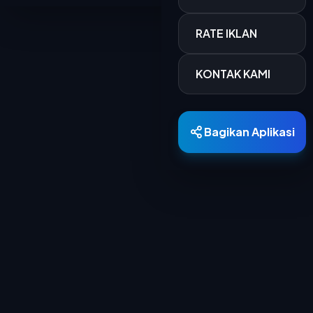
RATE IKLAN
KONTAK KAMI
Bagikan Aplikasi
Berita Terkini
15 MAR 2026
700 Personel Dishub Kota Bandung Diterjunkan, Bantu Lancar dan Amankan Arus Mudik
Dinas Perhubungan (Dishub) Kota Bandung
menyiapkan 701 personel untuk mengamankan...
15 MAR 2026
PTDI Salurkan 880 Paket Sembako Lewat TJSL Ramadan