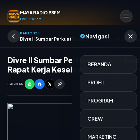
MAYA RADIO 98FM
LIVE STREAM
8 MEI 2025
Navigasi
Divre II Sumbar Perkuat Budaya Aman Dan Selamat L
Divre II Sumbar Perkuat Budaya Am
BERANDA
Rapat Kerja Keselamatan 2025
PROFIL
BAGIKAN:
PROGRAM
CREW
JALAN JALAN SORE
MARKETING
MEINA RACHMAN