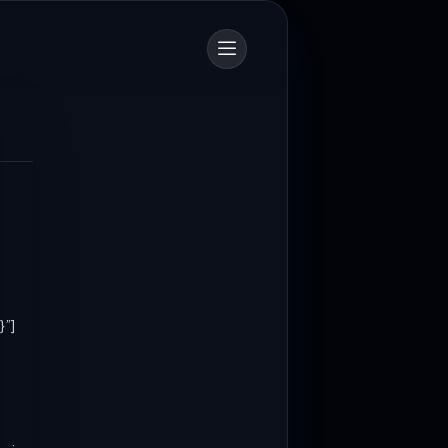
700 Personel Dishub Kota Bandung Diterjunkan, Bantu Lancar dan Amankan Arus Mudik
ngan (Dishub) Kota Bandung
1 personel untuk mengamankan...
}”]
PTDI Salurkan 880 Paket Sembako Lewat TJSL Ramadan
itri 1447 Hijriah, PT Dirgantara
I) menyalurkan ratusan...