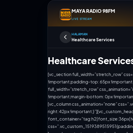
MAYA RADIO 98FM
LIVE STREAM
HALAMAN
Healthcare Services
Healthcare Service
[vc_section full_width=”stretch_row” c
!important;padding-top: 65px !important
full_width=”stretch_row” css_animation
!important;margin-bottom: 0px !importan
[vc_column css_animation=”none” css=”.
right: 42px !important;}”][vc_custom_head
font_container=”tag:h2|font_size:36px|t
DANGSUT
css=”.vc_custom_1519389515951{padding-
MELLY J