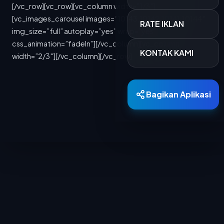
[/vc_row][vc_row][vc_column width=”1/3″]
[vc_images_carousel images=”10143,10142,10141,10144″
RATE IKLAN
img_size=”full” autoplay=”yes” wrap=”yes”
css_animation=”fadeIn”][/vc_column][vc_column
KONTAK KAMI
width=”2/3″][/vc_column][/vc_row]
Bagikan Aplikasi
Berita Terkini
15 MAR 2026
700 Personel Dishub Kota Bandung Diterjunkan, Bantu Lancar dan Amankan Arus Mudik
Dinas Perhubungan (Dishub) Kota Bandung
menyiapkan 701 personel untuk mengamankan...
15 MAR 2026
PTDI Salurkan 880 Paket Sembako Lewat TJSL Ramadan