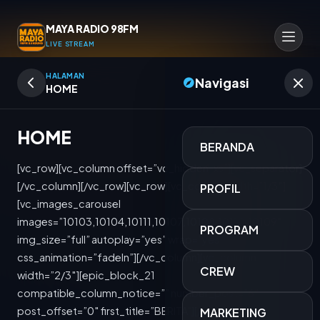
MAYA RADIO 98FM
LIVE STREAM
HALAMAN
Navigasi
HOME
HOME
BERANDA
[vc_row][vc_column offset=”vc_hidden-xs”][vc_separator]
[/vc_column][/vc_row][vc_row][vc_column width=”1/3″]
PROFIL
[vc_images_carousel
images=”10103,10104,10111,10107,10108,10110,10109″
PROGRAM
img_size=”full” autoplay=”yes” wrap=”yes”
css_animation=”fadeIn”][/vc_column][vc_column
CREW
width=”2/3″][epic_block_21
compatible_column_notice=”” number_post=”6″
JOGET MORENA
post_offset=”0″ first_title=”BERITA”][/vc_column]
MARKETING
SANTIKA SARI SUMANTRI