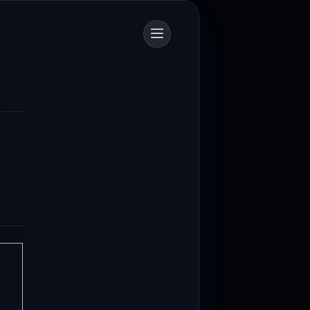
700 Personel Dishub Kota Bandung Diterjunkan, Bantu Lancar dan Amankan Arus Mudik
ngan (Dishub) Kota Bandung
1 personel untuk mengamankan...
PTDI Salurkan 880 Paket Sembako Lewat TJSL Ramadan
itri 1447 Hijriah, PT Dirgantara
I) menyalurkan ratusan...