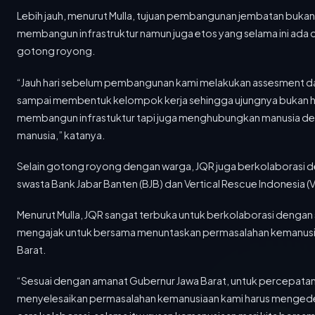
memberdayakan...
Lebih jauh, menurut Mulla, tujuan pembangunan jembatan bukan
01 JUN 2025
membangun infrastruktur namun juga etos yang selama ini ada d
PROMO JUMBO CASH BACK DEPSTORE Summarecon Mall Bandung
98 MAYA FM adalah stasiun radio yang menawarkan
gotong royong.
sesuatu yang...
“Jauh hari sebelum pembangunan kami melakukan assesment dan
27 MEI 2025
sampai membentuk kelompok kerja sehingga ujungnya bukan 
Kolaborasi APINDO Jabar dan Forkopimda Garut Wujudkan Iklim Usaha Bebas Premanisme
membangun infrastuktur tapi juga menghubungkan manusia d
Garut (BRS) – Ketua DPP APINDO Jawa Barat, Ning
Wahyu,...
manusia,” katanya.
Selain gotong royong dengan warga, JQR juga berkolaborasi 
26 MEI 2025
Menenun Masa Depan Energi Lewat Jejak Digital: SEI dan Tiga Penghargaan Dalam Seminggu
swasta Bank Jabar Banten (BJB) dan Vertical Rescue Indonesia (V
Bandung (BRS) – Dalam lanskap energi yang terus
berubah, digitalisasi...
Menurut Mulla, JQR sangat terbuka untuk berkolaborasi dengan
mengajak untuk bersama menuntaskan permasalahan kemanusia
25 MEI 2025
Perangi Minol Ilegal, Pemkot Bandung Bentuk Satgas Khusus
Barat.
Bandung (BRS) – Pemerintah Kota Bandung akan
segera membentuk Satuan...
“Sesuai dengan amanat Gubernur Jawa Barat, untuk percepata
menyelesaikan permasalahan kemanusiaan kami harus menged