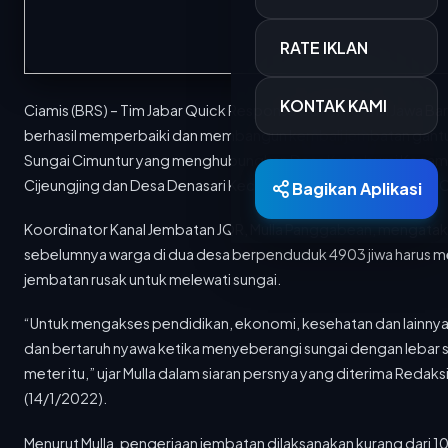
RATE IKLAN
KONTAK KAMI
Ciamis (BRS) – Tim Jabar Quick Response (JQR) Provinsi Jawa Bar
berhasil memperbaiki dan membangun kembali jembatan gantu
Sungai Cimuntur yang menghubungkan Desa Kertabumi Kecam
Cijeungjing dan Desa Denasari Kecamatan Cisaga, Kabupaten C
Bagikan Aplikasi
Koordinator Kanal Jembatan JQR, Mulla Panggabean, mengatak
sebelumnya warga di dua desa berpenduduk 4903 jiwa harus m
Berita Terkini
jembatan rusak untuk melewati sungai.
“Untuk mengakses pendidikan, ekonomi, kesehatan dan lainnya
15 MAR 2026
700 Personel Dishub Kota Bandung Diterjunkan, Bantu Lancar dan Amankan Arus Mudik
dan bertaruh nyawa ketika menyeberangi sungai dengan lebar s
Dinas Perhubungan (Dishub) Kota Bandung
meter itu,” ujar Mulla dalam siaran persnya yang diterima Redaks
menyiapkan 701 personel untuk mengamankan...
(14/1/2022).
15 MAR 2026
Menurut Mulla, pengerjaan jembatan dilaksanakan kurang dari 10 
PTDI Salurkan 880 Paket Sembako Lewat TJSL Ramadan