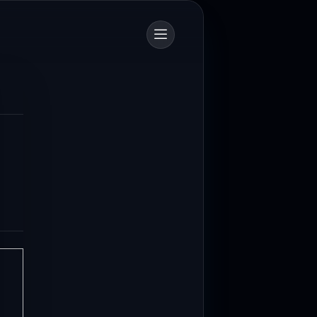
700 Personel Dishub Kota Bandung Diterjunkan, Bantu Lancar dan Amankan Arus Mudik
ngan (Dishub) Kota Bandung
1 personel untuk mengamankan...
PTDI Salurkan 880 Paket Sembako Lewat TJSL Ramadan
itri 1447 Hijriah, PT Dirgantara
I) menyalurkan ratusan...