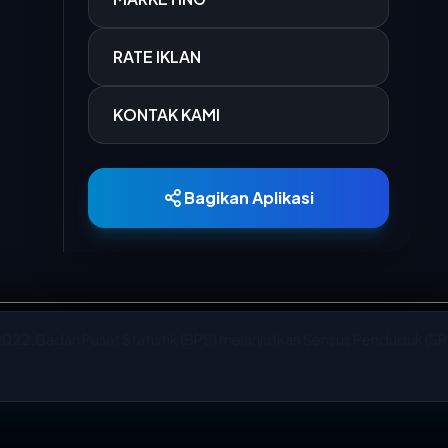
15 MAR 2026
RATE IKLAN
Pemerintah Pro
dana kompensas
KONTAK KAMI
15 MAR 2026
PT Kereta Api 
Bandung menca
Bagikan Aplikasi
19 JAN 2026
Dalam upaya m
sektor pendidik
 2022, Badan Pusat Statistik (BPS) melanjutkan Sensus Penduduk (SP
03 JUN 2025
Mahasiswa Faku
g Form Sensus Penduduk 2022 di Bandung, Badan Pusat Statistik
kembali menu
ruh Kabupaten/Kota untuk mendukung kegiatan Long Form SP2020
memberdayaka