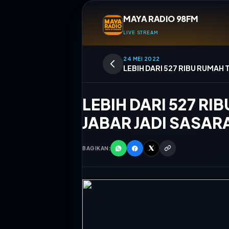
MAYA RADIO 98FM
LIVE STREAM
24 MEI 2022
LEBIH DARI 527 RIBU RUMAH 
LEBIH DARI 527 RI
JABAR JADI SASAR
BAGIKAN:
Memutar
Auto 