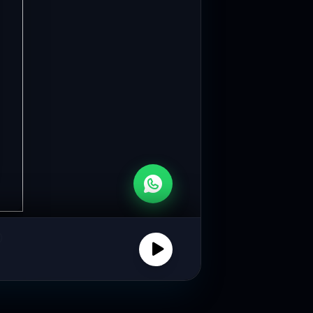
Rp6,9 Miliar Kompensasi Cair, 3.000 Sopir Angkot–Becak di Jabar Diliburkan Saat Mudik
vinsi Jawa Barat mulai mencairkan
i bagi ribuan...
60 Ribu Penumpang Gunakan KA di Awal Posko Lebaran Daop 2 Bandung
Indonesia (Persero) Daerah Operasi 2
tat...
Tim Dosen dan Mahasiswa Informatika Digitalisasi SMA Medina Bandung melalui Website Profil Sekolah
endukung transformasi digital di
an, tim dari...
)
Mahasiswa Universitas Telkom Laksanakan Pengabdian Masyarakat Bersama Familia Kreativa
ltas Informatika, Universitas Telkom,
njukkan komitmennya dalam
04:54 WIB
n...