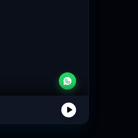
Rp6,9 Miliar Kompensasi Cair, 3.000 Sopir Angkot–Becak di Jabar Diliburkan Saat Mudik
vinsi Jawa Barat mulai mencairkan
i bagi ribuan...
60 Ribu Penumpang Gunakan KA di Awal Posko Lebaran Daop 2 Bandung
Indonesia (Persero) Daerah Operasi 2
tat...
Tim Dosen dan Mahasiswa Informatika Digitalisasi SMA Medina Bandung melalui Website Profil Sekolah
endukung transformasi digital di
an, tim dari...
Mahasiswa Universitas Telkom Laksanakan Pengabdian Masyarakat Bersama Familia Kreativa
ltas Informatika, Universitas Telkom,
njukkan komitmennya dalam
20:57 WIB
n...