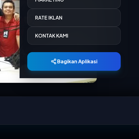
15 MAR 2026
RATE IKLAN
Pemerintah Pro
dana kompensas
KONTAK KAMI
15 MAR 2026
PT Kereta Api 
Bandung menca
Bagikan Aplikasi
19 JAN 2026
Dalam upaya m
sektor pendidik
03 JUN 2025
Mahasiswa Faku
kembali menu
memberdayaka