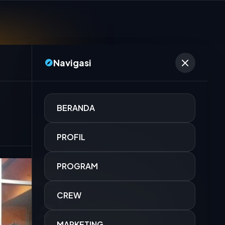
Navigasi
Berita Terkini
BERANDA
15 MAR 2026
PROFIL
Dinas Perhubu
menyiapkan 70
PROGRAM
15 MAR 2026
CREW
Menyambut Idulf
ENANGAN
Indonesia (PTD
IANTI
MARKETING