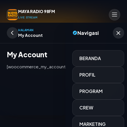
MAYA RADIO 98FM
LIVE STREAM
HALAMAN
Navigasi
My Account
My Account
BERANDA
[woocommerce_my_account]
PROFIL
PROGRAM
CREW
MIX LAGU
MARKETING
OPERATOR