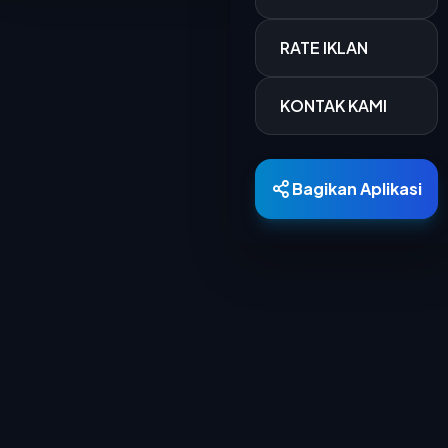
RATE IKLAN
KONTAK KAMI
Bagikan Aplikasi
Berita Terkini
15 MAR 2026
700 Personel Dishub Kota Bandung Diterjunkan, Bantu Lancar dan Amankan Arus Mudik
Dinas Perhubungan (Dishub) Kota Bandung
menyiapkan 701 personel untuk mengamankan...
15 MAR 2026
PTDI Salurkan 880 Paket Sembako Lewat TJSL Ramadan