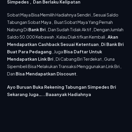
Simpedes , Dan Berlaku Kelipatan
Menyambut Idulfitri 1447 Hijriah, PT Dirgantara
Indonesia (PTDI) menyalurkan ratusan...
Sobat Maya Bisa Memilih Hadiahnya Sendiri , Sesuai Saldo
Tabungan Sobat Maya , Buat Sobat Maya Yang Pernah
15 MAR 2026
Rp6,9 Miliar Kompensasi Cair, 3.000 Sopir Angkot–Becak di Jabar Diliburkan Saat Mudik
Nabung Di
Bank Bri
, Dan Sudah Tidak Aktif , Dengan Jumlah
Pemerintah Provinsi Jawa Barat mulai mencairkan
Saldo 50.000 Kebawah , Kalau Diaktifkan Kembali ,
Akan
dana kompensasi bagi ribuan...
Mendapatkan Cashback Sesuai Ketentuan
,
Di Bank Bri
Buat Para Pedagang
, Juga
Bisa Daftar Untuk
15 MAR 2026
60 Ribu Penumpang Gunakan KA di Awal Posko Lebaran Daop 2 Bandung
Mendapatkan Link Bri
, Di Cabang Bri Terdekat , Guna
PT Kereta Api Indonesia (Persero) Daerah Operasi 2
Sipembeli Bisa Melakukan Transaksi Menggunakan Link Bri ,
Bandung mencatat...
Dan
Bisa Mendapatkan Discount
.
19 JAN 2026
Ayo Buruan Buka Rekening Tabungan Simpedes Bri
Tim Dosen dan Mahasiswa Informatika Digitalisasi SMA Medina Bandung melalui Website Profil Sekolah
Dalam upaya mendukung transformasi digital di
Sekarang Juga…..Baaanyak Hadiahnya
sektor pendidikan, tim dari...
03 JUN 2025
Mahasiswa Universitas Telkom Laksanakan Pengabdian Masyarakat Bersama Familia Kreativa
Mahasiswa Fakultas Informatika, Universitas Telkom,
kembali menunjukkan komitmennya dalam