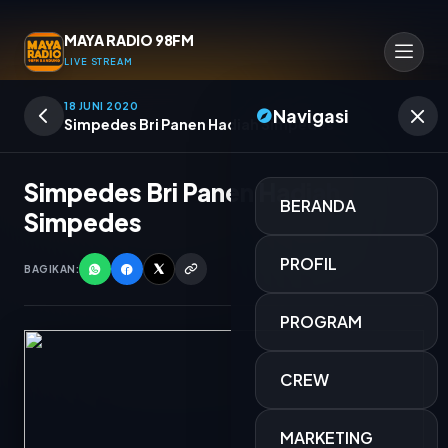
MAYA RADIO 98FM
LIVE STREAM
18 JUNI 2020
Navigasi
Simpedes Bri Panen Hadiah Simpedes
Simpedes Bri Panen Hadiah
BERANDA
Simpedes
PROFIL
BAGIKAN:
PROGRAM
CREW
JOGET MORENA
MARKETING
SANTIKA SARI SUMANTRI