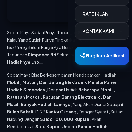
RATE IKLAN
KONTAK KAMI
Sobat Maya Sudah Punya Tabungan
Simpedes Bri
Belum? ,
Kalau Yang Sudah Punya Tingkatkan Terus Saldonya Ya ,
Buat Yang Belum Punya Ayo Buruan Buka Rekening
Tabungan
Simpedes Bri
Sekarang Juga ,
Banyak
Bagikan Aplikasi
Hadiahnya Lho
….
Sobat Maya Bisa Berkesempatan Mendapatkan
Hadiah
Berita Terkini
Mobil , Motor , Dan Barang Elektronik Melalui Panen
Hadiah Simpedes
, Dengan Hadiah
Beberapa Mobil ,
15 MAR 2026
Ratusan Motor , Ratusan Barang Elektronik , Dan
700 Personel Dishub Kota Bandung Diterjunkan, Bantu Lancar dan Amankan Arus Mudik
Masih Banyak Hadiah Lainnya
, Yang Akan Diundi Setiap
6
Dinas Perhubungan (Dishub) Kota Bandung
Bulan Sekali
, Di 27 Kantor Cabang , Dengan Syarat , Setiap
menyiapkan 701 personel untuk mengamankan...
Nabung Dengan
Saldo 100.000 Rupiah
, Akan
15 MAR 2026
Mendapatkan
Satu Kupon Undian Panen Hadiah
PTDI Salurkan 880 Paket Sembako Lewat TJSL Ramadan