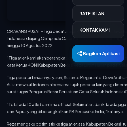
RATE IKLAN
KONTAK KAMI
CIKARANG PUSAT – Tiga pecatur asal Kabupaten Bekasi, Jawa B
Indonesia diajang Olimpiade Catur Ke-44 yang akan berlangsung 
hingga 10 Agustus 2022.
Bagikan Aplikasi
“Tiga atlet kami akan berangkat ke India untuk bertanding dalam 
kata Ketua KONI Kabupaten Bekasi Reza Luthfi Hasan pada, Sel
Berita Terkini
Tiga pecatur binaannya yakni, Susanto Megaranto, Dewi Ardhian
Aulia mewakili Indonesia bersama tujuh pecatur lain yang dibe
surat tugas Pengurus Besar Persatuan Catur Seluruh Indonesia (P
15 MAR 2026
700 Personel Dishub Kota Bandung Diterjunkan, Bantu Lancar dan Amankan Arus Mudik
Dinas Perhubungan (Dishub) Kota Bandung
“Total ada 10 atlet dan lima official. Selain atlet dari kita ada jug
menyiapkan 701 personel untuk mengamankan...
dan Papua yang diberangkatkan PB Percasi ke India,” katanya.
15 MAR 2026
Reza mengaku optimistis ketiga atlet asal Kabupaten Bekasi it
PTDI Salurkan 880 Paket Sembako Lewat TJSL Ramadan