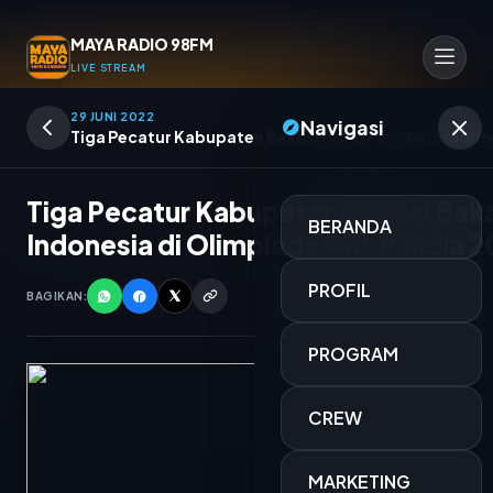
MAYA RADIO 98FM
LIVE STREAM
29 JUNI 2022
Navigasi
Tiga Pecatur Kabupaten Bekasi Bakal Membela Indone
Tiga Pecatur Kabupaten Bekasi Bak
BERANDA
Indonesia di Olimpiade Catur India 
PROFIL
BAGIKAN:
PROGRAM
CREW
TERMINAL MUSIK MAYA
MARKETING
OPERATOR