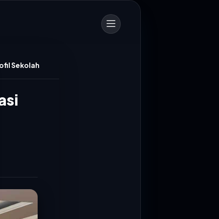
fil Sekolah
asi
700 Personel Dishub Kota Bandung Diterjunkan, Bantu Lancar dan Amankan Arus Mudik
ngan (Dishub) Kota Bandung
1 personel untuk mengamankan...
PTDI Salurkan 880 Paket Sembako Lewat TJSL Ramadan
itri 1447 Hijriah, PT Dirgantara
I) menyalurkan ratusan...