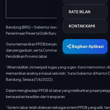
RATE IKLAN
KONTAK KAMI
Bandung (BRS) – Gubernur Jawa Barat Ridwan Kamil memantau 
Penerimaan Peserta Didik Baru (PPDB) 2022 di Jabar berlangsun
Guna memastikan PPDB berjalan lancar, Gubernur Ridwan Kamil 
Bagikan Aplikasi
dan pengaduan, serta Command Center yang terhubung dengan
Pendidikan Provinsi Jabar.
Berita Terkini
“Alhamdulillah, ini menjadi tugas yang urgen. Kami memonitor, r
memastikan anaknya masuk sekolah,” kata Gubernur di Kantor Di
Bandung, Selasa (7/6/2022).
15 MAR 2026
700 Personel Dishub Kota Bandung Diterjunkan, Bantu Lancar dan Amankan Arus Mudik
Dinas Perhubungan (Dishub) Kota Bandung
Dalam menghadapi PPDB di Jabar yang melibatkan jutaan pelaja
menyiapkan 701 personel untuk mengamankan...
berasaskan keadilan dan transparan.
15 MAR 2026
“Sistem Jabar telah didesain sebagai sistem PPDB yang adil, ta
PTDI Salurkan 880 Paket Sembako Lewat TJSL Ramadan