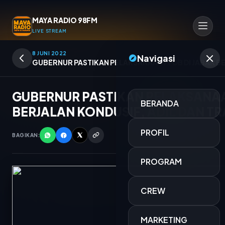
MAYA RADIO 98FM
LIVE STREAM
8 JUNI 2022
Navigasi
GUBERNUR PASTIKAN PELAKSANAAN PPDB DI JABAR B
GUBERNUR PASTIKAN PELAKSANAA
BERANDA
BERJALAN KONDUSIF, ADIL DAN T
PROFIL
BAGIKAN:
PROGRAM
CREW
DAMAR HATI
MARKETING
USTADZ